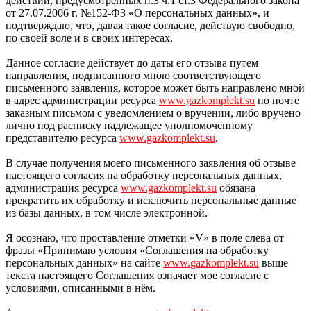
действий, предусмотренных п.3 ч.1 ст.3 Федерального закона
от 27.07.2006 г. №152-ФЗ «О персональных данных», и
подтверждаю, что, давая такое согласие, действую свободно,
по своей воле и в своих интересах.
Данное согласие действует до даты его отзыва путем
направления, подписанного мною соответствующего
письменного заявления, которое может быть направлено мной
в адрес администрации ресурса
www.gazkomplekt.su
по почте
заказным письмом с уведомлением о вручении, либо вручено
лично под расписку надлежащее уполномоченному
представителю ресурса
www.gazkomplekt.su
.
В случае получения моего письменного заявления об отзыве
настоящего согласия на обработку персональных данных,
администрация ресурса
www.gazkomplekt.su
обязана
прекратить их обработку и исключить персональные данные
из базы данных, в том числе электронной.
Я осознаю, что проставление отметки «V» в поле слева от
фразы «Принимаю условия «Соглашения на обработку
персональных данных» на сайте
www.gazkomplekt.su
выше
текста настоящего Соглашения означает мое согласие с
условиями, описанными в нём.